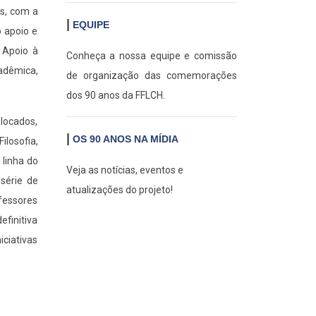
is, com a
|
EQUIPE
o apoio e
 Apoio à
Conheça a nossa equipe e comissão
adêmica,
de organização das comemorações
dos 90 anos da FFLCH.
locados,
|
OS 90 ANOS NA MÍDIA
ilosofia,
 linha do
Veja as notícias, eventos e
série de
atualizações do projeto!
fessores
efinitiva
iciativas