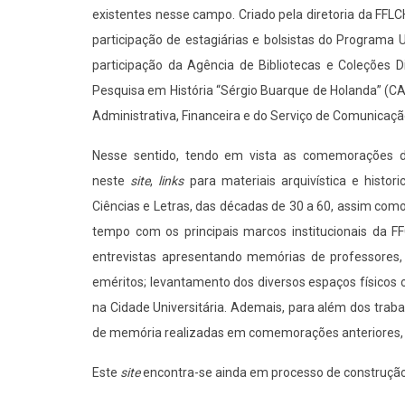
existentes nesse campo. Criado pela diretoria da FFL
participação de estagiárias e bolsistas do Programa 
participação da Agência de Bibliotecas e Coleções D
Pesquisa em História “Sérgio Buarque de Holanda” (C
Administrativa, Financeira e do Serviço de Comunicaçã
Nesse sentido, tendo em vista as comemorações d
neste
site
,
links
para materiais arquivística e histor
Ciências e Letras, das décadas de 30 a 60, assim como
tempo com os principais marcos institucionais da F
entrevistas apresentando memórias de professores, 
eméritos; levantamento dos diversos espaços físicos o
na Cidade Universitária. Ademais, para além dos trabal
de memória realizadas em comemorações anteriores, c
Este
site
encontra-se ainda em processo de construção 