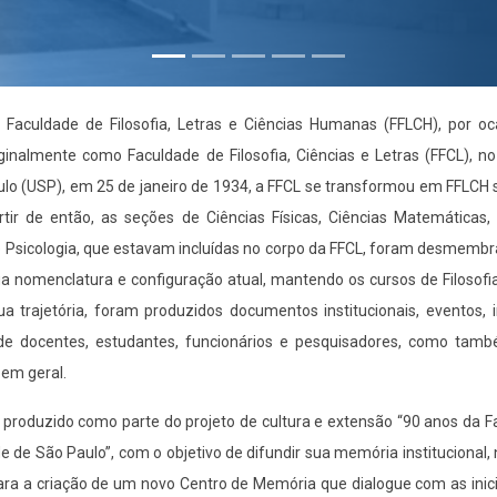
a Faculdade de Filosofia, Letras e Ciências Humanas (FFLCH), por oc
inalmente como Faculdade de Filosofia, Ciências e Letras (FFCL), 
lo (USP), em 25 de janeiro de 1934, a FFCL se transformou em FFLCH
ir de então, as seções de Ciências Físicas, Ciências Matemáticas, 
 e Psicologia, que estavam incluídas no corpo da FFCL, foram desmem
a nomenclatura e configuração atual, mantendo os cursos de Filosofia
sua trajetória, foram produzidos documentos institucionais, eventos,
de docentes, estudantes, funcionários e pesquisadores, como tam
em geral.
 produzido como parte do projeto de cultura e extensão “90 anos da 
e de São Paulo”, com o objetivo de difundir sua memória institucional,
ara a criação de um novo Centro de Memória que dialogue com as inici