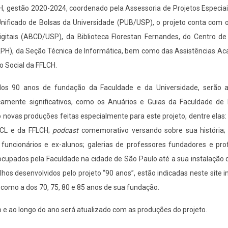
CH, gestão 2020-2024, coordenado pela Assessoria de Projetos Especia
Unificado de Bolsas da Universidade (PUB/USP), o projeto conta com 
igitais (ABCD/USP), da Biblioteca Florestan Fernandes, do Centro de
APH), da Seção Técnica de Informática, bem como das Assistências Ac
o Social da FFLCH.
os 90 anos de fundação da Faculdade e da Universidade, serão a
icamente significativos, como os Anuários e Guias da Faculdade de F
 novas produções feitas especialmente para este projeto, dentre elas:
FCL e da FFLCH;
podcast
comemorativo versando sobre sua história; 
funcionários e ex-alunos; galerias de professores fundadores e pro
cupados pela Faculdade na cidade de São Paulo até a sua instalação d
hos desenvolvidos pelo projeto “90 anos”, estão indicadas neste site in
omo a dos 70, 75, 80 e 85 anos de sua fundação.
e ao longo do ano será atualizado com as produções do projeto.